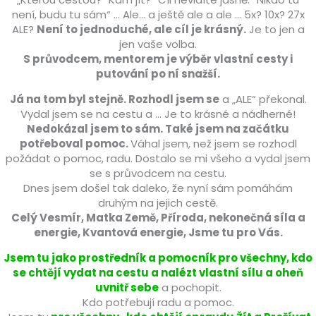
není, budu tu sám“ … Ale… a ještě ale a ale … 5x? 10x? 27x
ALE?
Není to jednoduché, ale cíl je krásný.
Je to jen a
jen vaše volba.
S průvodcem, mentorem je výběr vlastní cesty i
putování po ní snažší.
Já na tom byl stejně. Rozhodl jsem se
a „ALE“ překonal.
Vydal jsem se na cestu a … Je to krásné a nádherné!
Nedokázal jsem to sám. Také jsem na začátku
potřeboval pomoc.
Váhal jsem, než jsem se rozhodl
požádat o pomoc, radu. Dostalo se mi všeho a vydal jsem
se s průvodcem na cestu.
Dnes jsem došel tak daleko, že nyní sám pomáhám
druhým na jejich cestě.
Celý Vesmír, Matka Země, Příroda, nekonečná síla a
energie, Kvantová energie, Jsme tu pro Vás.
Jsem tu jako prostředník a pomocník pro všechny, kdo
se chtějí vydat na cestu a nalézt vlastní sílu a oheň
uvnitř sebe
a pochopit.
Kdo potřebují radu a pomoc.