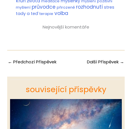
kruh života
myšlenky
meditace
myšlení
pozitivni
průvodce
rozhodnutí
stres
myšlení
přirozeně
volba
tady a teď
terapie
Nejnovější komentáře
←
Předchozí Příspěvek
Další Příspěvek
→
související příspěvky