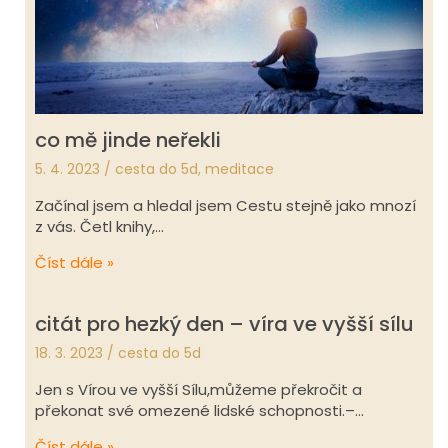
co mě jinde neřekli
5. 4. 2023
/
cesta do 5d
,
meditace
Začínal jsem a hledal jsem Cestu stejně jako mnozí
z vás. Četl knihy,…
Číst dále »
citát pro hezký den – víra ve vyšší sílu
18. 3. 2023
/
cesta do 5d
Jen s Vírou ve vyšší Sílu,můžeme překročit a
překonat své omezené lidské schopnosti.–…
Číst dále »