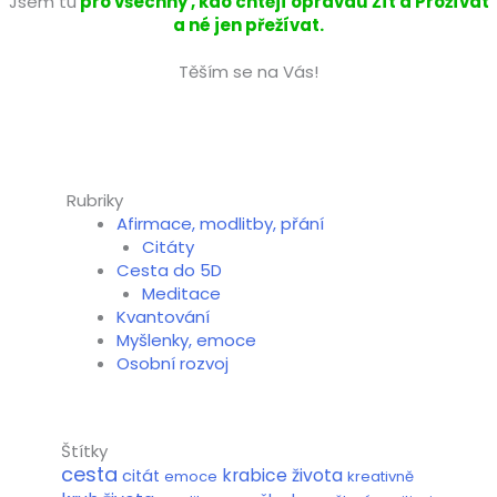
Jsem tu
pro všechny , kdo chtějí opravdu Žít a Prožívat
a né jen přežívat.
Těším se na Vás!
Rubriky
Afirmace, modlitby, přání
Citáty
Cesta do 5D
Meditace
Kvantování
Myšlenky, emoce
Osobní rozvoj
Štítky
cesta
krabice života
citát
emoce
kreativně