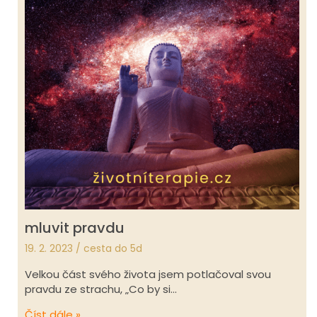
mluvit pravdu
19. 2. 2023
/
cesta do 5d
Velkou část svého života jsem potlačoval svou
pravdu ze strachu, „Co by si…
Číst dále »