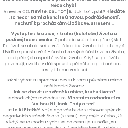
Něco chybí.
A nevíte CO.
Nevíte, co „TO“ je
. Jak „to“ zjistit?
Hledáte
„to něco“ sami a končíte únavou, podrážděností,
nechutí k procházkám či zábavě, stresem…
Vystupte z krabice, z kruhu (kolotoče) života a
podívejte se z venku.
Z pohledu vně o tom přemýšlet.
Podívat se okolo sebe vně té krabice života, kde jste nyní.
Uvidíte spoustu věcí – často hrozných části svého života,
ale i pěkných aspektů svého života. Když se podíváte
pozorněji, uvidíte v dáli spoustu pěkného a pod nohama
cesty k tomu vedoucí.
Jak si vybrat tu správnou cestu k tomu pěknému mimo
naší krabici života?
Jak se zbavit uzavřené krabice, kruhu života?
Jednoduchým rozhodnutím.
Vlastním rozhodnutím.
Volbou žít jinak. Tady a teď.
J
e to ALE težké!
Vaše ego vás bude stahovat zpět do
negativních stránek života (stresu), aby mělo z čeho „žít“.
A když se rozhodnu vydat se na cestu je tu naše „ALE“ –
„Kterou cestou?“ Kam jít?“ Cíl nevidíte jasně.“ Nikdo tu