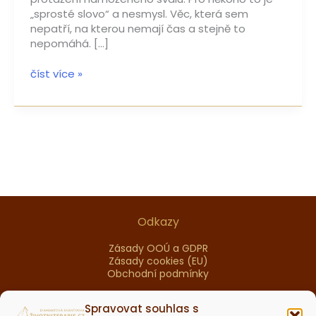
„sprosté slovo“ a nesmysl. Věc, která sem
nepatří, na kterou nemají čas a stejně to
nepomáhá. […]
číst více »
Odkazy
Zásady OOÚ a GDPR
Zásady cookies (EU)
Obchodní podmínky
Spravovat souhlas s
Nabídka