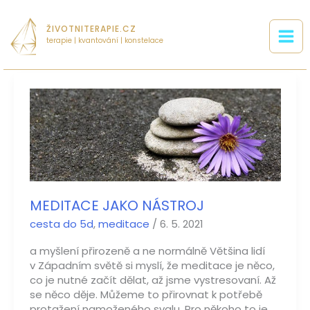
Přeskočit
na
ŽIVOTNITERAPIE.CZ
obsah
terapie | kvantování | konstelace
meditace
jako
nástroj
MEDITACE JAKO NÁSTROJ
cesta do 5d
,
meditace
/
6. 5. 2021
a myšlení přirozeně a ne normálně Většina lidí
v Západním světě si myslí, že meditace je něco,
co je nutné začít dělat, až jsme vystresovaní. Až
se něco děje. Můžeme to přirovnat k potřebě
protažení namoženého svalu. Pro někoho to je