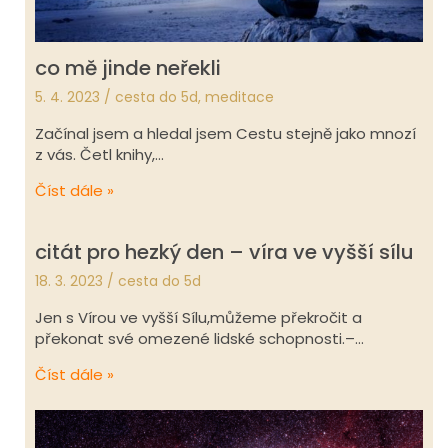
co mě jinde neřekli
5. 4. 2023
/
cesta do 5d
,
meditace
Začínal jsem a hledal jsem Cestu stejně jako mnozí
z vás. Četl knihy,…
Číst dále »
citát pro hezký den – víra ve vyšší sílu
18. 3. 2023
/
cesta do 5d
Jen s Vírou ve vyšší Sílu,můžeme překročit a
překonat své omezené lidské schopnosti.–…
Číst dále »