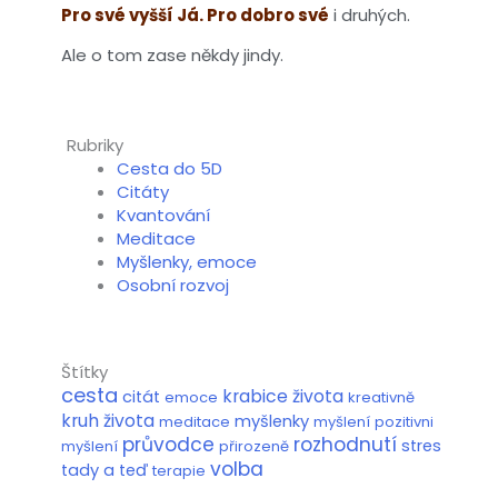
Pro své vyšší Já. Pro dobro své
i druhých.
Ale o tom zase někdy jindy.
Rubriky
Cesta do 5D
Citáty
Kvantování
Meditace
Myšlenky, emoce
Osobní rozvoj
Štítky
cesta
krabice života
citát
emoce
kreativně
kruh života
myšlenky
meditace
myšlení
pozitivni
průvodce
rozhodnutí
stres
myšlení
přirozeně
volba
tady a teď
terapie