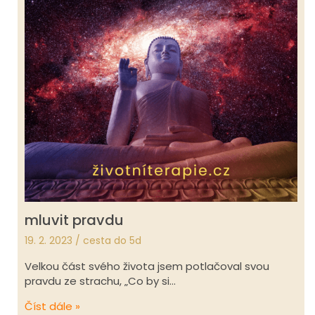
mluvit pravdu
19. 2. 2023
/
cesta do 5d
Velkou část svého života jsem potlačoval svou
pravdu ze strachu, „Co by si…
Číst dále »