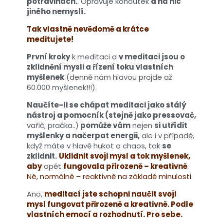
potravinách.
. Opravuje kohoutek
a na nic
jiného nemyslí.
Tak vlastně nevědomě a krátce
meditujete!
První kroky
k meditaci a
v meditaci jsou o
zklidnění mysli a řízení toku vlastních
myšlenek
(denně nám hlavou projde až
60.000 myšlenek!!!).
Naučíte-li se chápat meditaci jako stálý
nástroj a pomocník (stejně jako pressovač,
vařič, pračka..)
pomůže vám
nejen
si utřídit
myšlenky a načerpat energii,
ale i v případě,
když máte v hlavě hukot a chaos, tak
se
zklidnit.
Uklidnit svoji mysl a tok myšlenek,
aby
opět
fungovala přirozeně – kreativně
.
Né, normálně – reaktivně na základě minulosti.
Ano,
meditací jste schopni naučit svoji
mysl fungovat přirozeně a kreativně. Podle
vlastních emocí a rozhodnutí. Pro sebe.