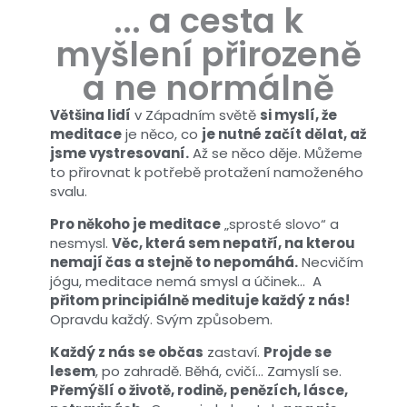
... a cesta k
myšlení přirozeně
a ne normálně
Většina lidí
v Západním světě
si myslí, že
meditace
je něco, co
je nutné začít dělat, až
jsme vystresovaní.
Až se něco děje. Můžeme
to přirovnat k potřebě protažení namoženého
svalu.
Pro někoho je meditace
„sprosté slovo“ a
nesmysl.
Věc, která sem nepatří, na kterou
nemají čas a stejně to nepomáhá.
Necvičím
jógu, meditace nemá smysl a účinek… A
přitom principiálně medituje každý z nás!
Opravdu každý. Svým způsobem.
Každý z nás se občas
zastaví.
Projde se
lesem
, po zahradě. Běhá, cvičí… Zamyslí se.
Přemýšlí o životě, rodině, penězích, lásce,