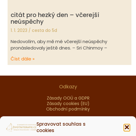
citát pro hezký den – včerejší
neúspěchy
1. 1. 2023
/
cesta do 5d
Nedovolím, aby mě mé včerejší neúspěchy
pronásledovaly ještě dnes. – Sri Chinmoy –
Číst dále »
Odkazy
Zásady OOÚ a GDPR
Zásady cookies (EU)
Obchodní podmínky
Spravovat souhlas s
Nabídka
cookies
Diamantová kvantovka